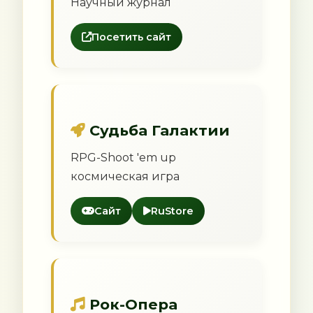
Научный журнал
Посетить сайт
Судьба Галактии
RPG-Shoot 'em up
космическая игра
Сайт
RuStore
Рок-Опера