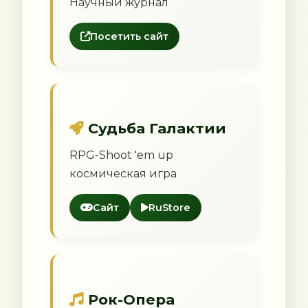
Научный журнал
Посетить сайт
Судьба Галактии
RPG-Shoot 'em up
космическая игра
Сайт
RuStore
Рок-Опера